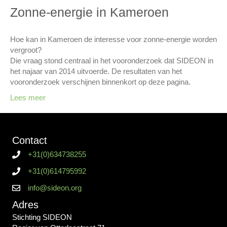
Zonne-energie in Kameroen
Hoe kan in Kameroen de interesse voor zonne-energie worden
vergroot?
Die vraag stond centraal in het vooronderzoek dat SIDEON in
het najaar van 2014 uitvoerde. De resultaten van het
vooronderzoek verschijnen binnenkort op deze pagina.
Lees meer
Contact
+31(0)634738255
+31(0)614795992
info@sideon.org
Adres
Stichting SIDEON