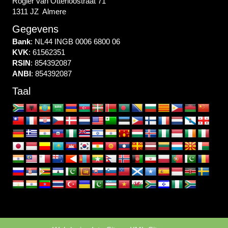
Rogier van Otterloostraat 71
1311 JZ Almere
Gegevens
Bank
: NL44 INGB 0006 6800 06
KVK
: 61562351
RSIN
: 854392087
ANBI
: 854392087
Taal